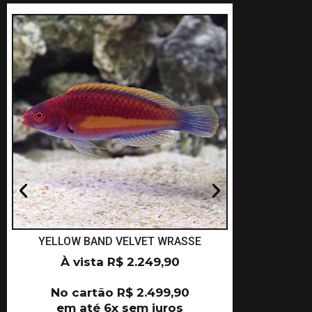
YELLOW BAND VELVET WRASSE
NAOK
À vista
R$
2.249,90
À 
No cartão
R$
2.499,90
No c
em até 6x sem juros
em a