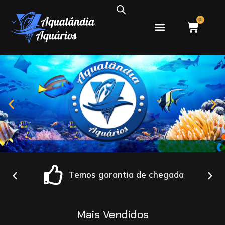
0
PEIXES ÁGUA DOCE
PEIXES ÁGUA SALGADA
Temos garantia de chegada
Mais Vendidos