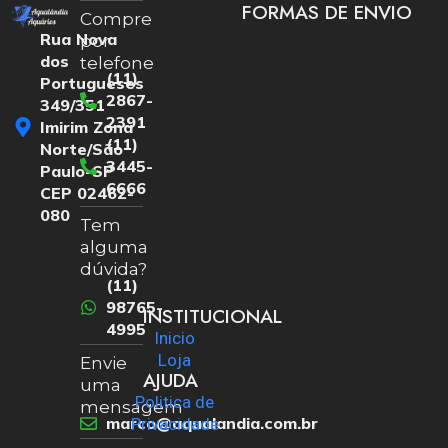
FORMAS DE ENVIO
Compre
Rua Nova
por
dos
telefone
(11)
Portugueses
2867-
349/351
2391
Imirim Zona
(11)
Norte/São
3445-
Paulo-SP
6666
CEP 02462-
080
Tem
alguma
dúvida?
(11)
98765-
INSTITUCIONAL
4995
Inicio
Loja
Envie
AJUDA
uma
Politica de
mensagem
marco@aqualandia.com.br
Privacidade