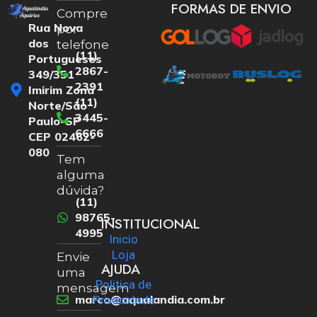
FORMAS DE ENVIO
Compre
Rua Nova
por
dos
telefone
(11)
Portugueses
2867-
349/351
2391
Imirim Zona
(11)
Norte/São
3445-
Paulo-SP
6666
CEP 02462-
080
Tem
alguma
dúvida?
(11)
98765-
INSTITUCIONAL
4995
Inicio
Loja
Envie
AJUDA
uma
Politica de
mensagem
marco@aqualandia.com.br
Privacidade