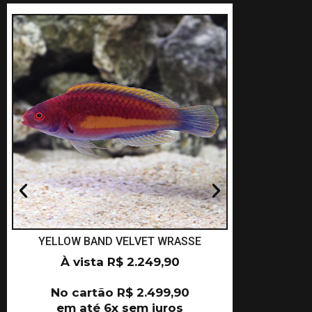
YELLOW BAND VELVET WRASSE
NAOK
À vista
R$
2.249,90
À 
No cartão
R$
2.499,90
No c
em até 6x sem juros
em a