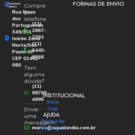
FORMAS DE ENVIO
Compre
Rua Nova
por
dos
telefone
(11)
Portugueses
2867-
349/351
2391
Imirim Zona
(11)
Norte/São
3445-
Paulo-SP
6666
CEP 02462-
080
Tem
alguma
dúvida?
(11)
98765-
INSTITUCIONAL
4995
Inicio
Loja
Envie
AJUDA
uma
Politica de
mensagem
marco@aqualandia.com.br
Privacidade