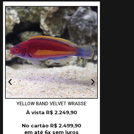
YELLOW BAND VELVET WRASSE
NAOK
À vista
R$
2.249,90
À 
No cartão
R$
2.499,90
No c
em até 6x sem juros
em a