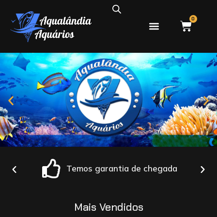
0
PEIXES ÁGUA DOCE
PEIXES ÁGUA SALGADA
Temos garantia de chegada
Mais Vendidos