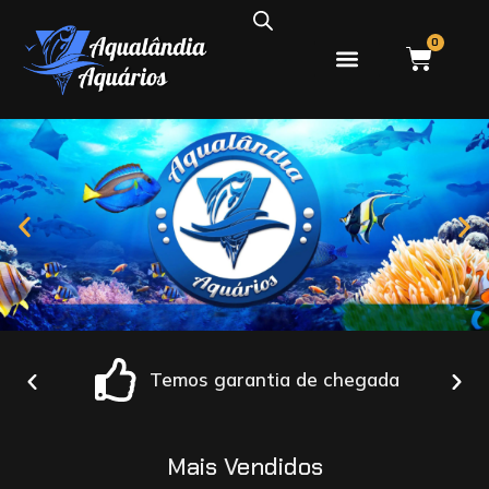
0
PEIXES ÁGUA DOCE
PEIXES ÁGUA SALGADA
Temos garantia de chegada
Mais Vendidos