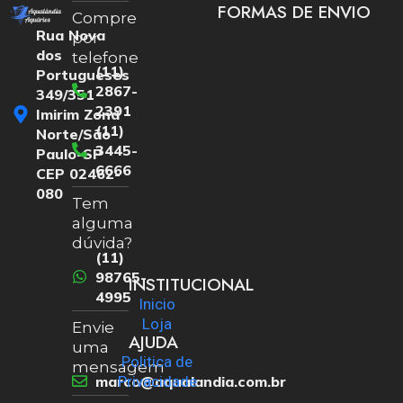
FORMAS DE ENVIO
Compre
Rua Nova
por
dos
telefone
(11)
Portugueses
2867-
349/351
2391
Imirim Zona
(11)
Norte/São
3445-
Paulo-SP
6666
CEP 02462-
080
Tem
alguma
dúvida?
(11)
98765-
INSTITUCIONAL
4995
Inicio
Loja
Envie
AJUDA
uma
Politica de
mensagem
marco@aqualandia.com.br
Privacidade