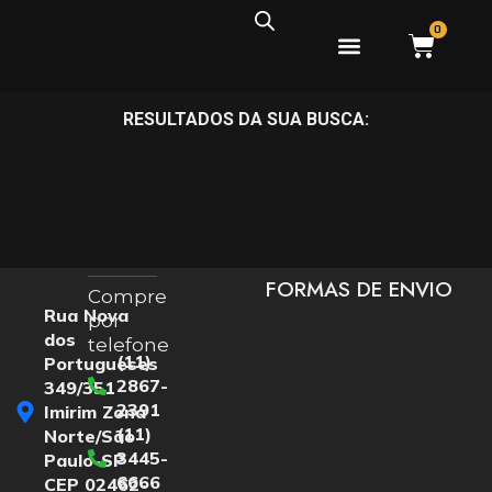
0
PEIXES ÁGUA DOCE
PEIXES ÁGUA SALGADA
RESULTADOS DA SUA BUSCA:
FORMAS DE ENVIO
Compre
Rua Nova
por
dos
telefone
(11)
Portugueses
2867-
349/351
2391
Imirim Zona
(11)
Norte/São
3445-
Paulo-SP
6666
CEP 02462-