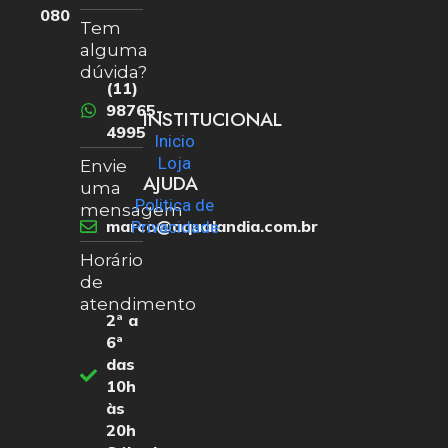
080
Tem
alguma
dúvida?
(11)
98765-
INSTITUCIONAL
4995
Inicio
Loja
Envie
AJUDA
uma
Politica de
mensagem
marco@aqualandia.com.br
Privacidade
Horário
de
atendimento
2ª a
6ª
das
10h
às
20h