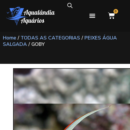
0
PEIXES ÁGUA DOCE
PEIXES ÁGUA SALGADA
Home
/
TODAS AS CATEGORIAS
/
PEIXES ÁGUA
SALGADA
/ GOBY