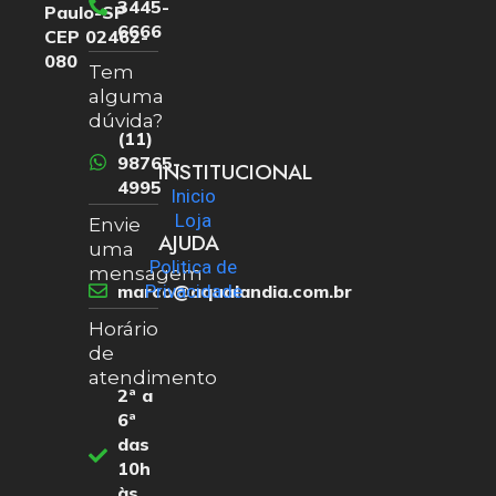
3445-
Paulo-SP
6666
CEP 02462-
080
Tem
alguma
dúvida?
(11)
98765-
INSTITUCIONAL
4995
Inicio
Loja
Envie
AJUDA
uma
Politica de
mensagem
marco@aqualandia.com.br
Privacidade
Horário
de
atendimento
2ª a
6ª
das
10h
às