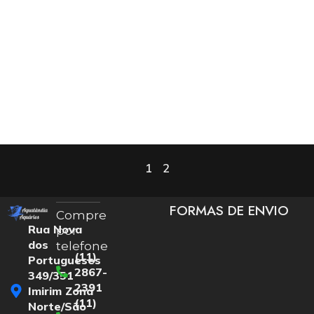
1
2
FORMAS DE ENVIO
Compre
Rua Nova
por
dos
telefone
(11)
Portugueses
2867-
349/351
2391
Imirim Zona
(11)
Norte/São