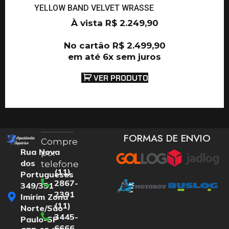
YELLOW BAND VELVET WRASSE
À vista
R$
2.249,90
No cartão
R$
2.499,90
em até 6x sem juros
VER PRODUTO
FORMAS DE ENVIO
Compre
Rua Nova
por
dos
telefone
(11)
Portugueses
2867-
349/351
2391
Imirim Zona
(11)
Norte/São
3445-
Paulo-SP
6666