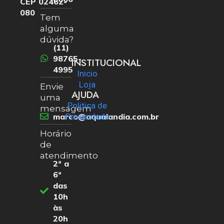
CEP 02462-
080
Tem
alguma
dúvida?
(11)
98765-
INSTITUCIONAL
4995
Inicio
Loja
Envie
AJUDA
uma
Politica de
mensagem
marco@aqualandia.com.br
Privacidade
Horário
de
atendimento
2ª a
6ª
das
10h
às
20h