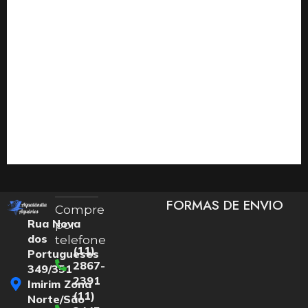
FORMAS DE ENVIO
Compre
Rua Nova
por
dos
telefone
(11)
Portugueses
2867-
349/351
2391
Imirim Zona
(11)
Norte/São