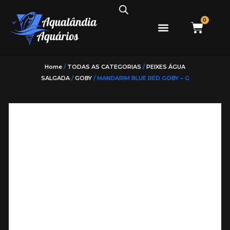
0
PEIXES ÁGUA DOCE
PEIXES ÁGUA SALGADA
Home
/
TODAS AS CATEGORIAS
/
PEIXES ÁGUA
SALGADA
/
GOBY
/ MANDARIM BLUE RED GOBY – G