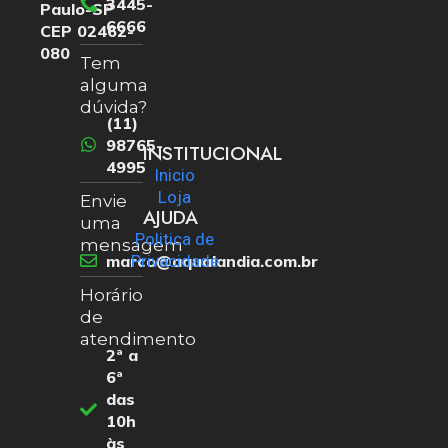
3445-
Paulo-SP
6666
CEP 02462-
080
Tem
alguma
dúvida?
(11)
98765-
INSTITUCIONAL
4995
Inicio
Loja
Envie
AJUDA
uma
Politica de
mensagem
marco@aqualandia.com.br
Privacidade
Horário
de
atendimento
2ª a
6ª
das
10h
às