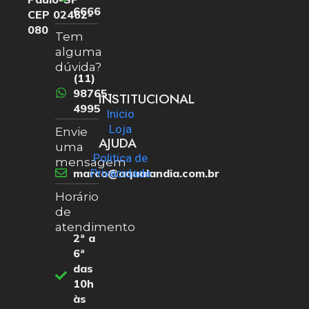
6666
CEP 02462-
080
Tem
alguma
dúvida?
(11)
98765-
INSTITUCIONAL
4995
Inicio
Loja
Envie
AJUDA
uma
Politica de
mensagem
marco@aqualandia.com.br
Privacidade
Horário
de
atendimento
2ª a
6ª
das
10h
às