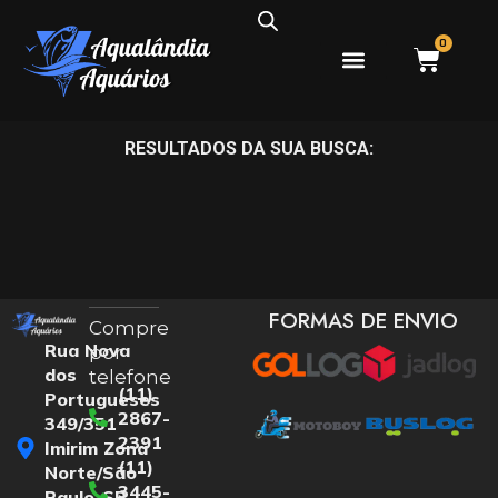
0
PEIXES ÁGUA DOCE
PEIXES ÁGUA SALGADA
RESULTADOS DA SUA BUSCA:
FORMAS DE ENVIO
Compre
Rua Nova
por
dos
telefone
(11)
Portugueses
2867-
349/351
2391
Imirim Zona
(11)
Norte/São
3445-
Paulo-SP