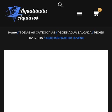
0
PEIXES ÁGUA DOCE
PEIXES ÁGUA SALGADA
Home
/
TODAS AS CATEGORIAS
/
PEIXES ÁGUA SALGADA
/
PEIXES
DIVERSOS
/ ANJO IMPERADOR JUVENIL