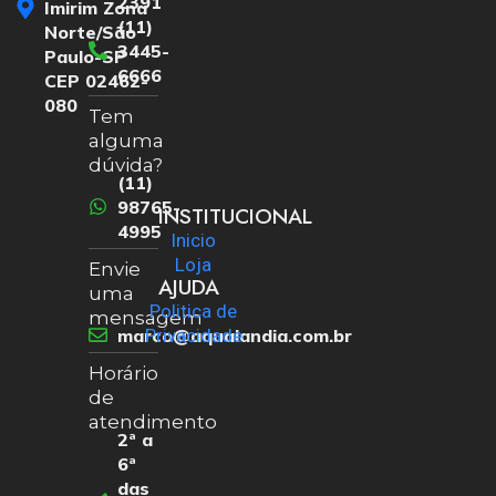
2391
Imirim Zona
(11)
Norte/São
3445-
Paulo-SP
6666
CEP 02462-
080
Tem
alguma
dúvida?
(11)
98765-
INSTITUCIONAL
4995
Inicio
Loja
Envie
AJUDA
uma
Politica de
mensagem
marco@aqualandia.com.br
Privacidade
Horário
de
atendimento
2ª a
6ª
das