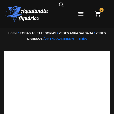
0
PEIXES ÁGUA DOCE
PEIXES ÁGUA SALGADA
Home
/
TODAS AS CATEGORIAS
/
PEIXES ÁGUA SALGADA
/
PEIXES
DIVERSOS
/ ANTHIA CARBERRYI – FEMÊA