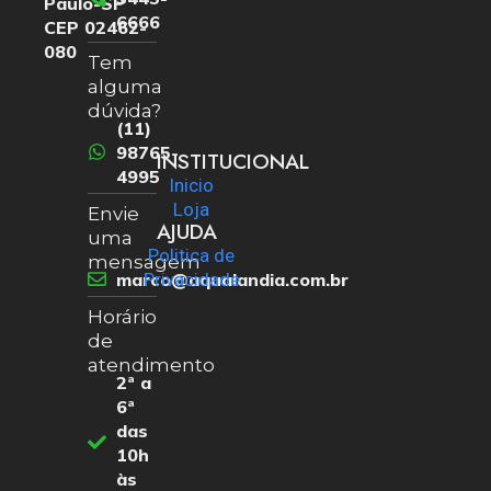
Paulo-SP
6666
CEP 02462-
080
Tem
alguma
dúvida?
(11)
98765-
INSTITUCIONAL
4995
Inicio
Loja
Envie
AJUDA
uma
Politica de
mensagem
marco@aqualandia.com.br
Privacidade
Horário
de
atendimento
2ª a
6ª
das
10h
às