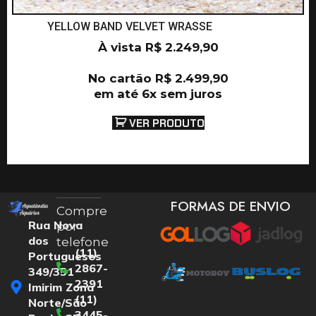
YELLOW BAND VELVET WRASSE
À vista
R$
2.249,90
No cartão
R$
2.499,90
em até 6x sem juros
VER PRODUTO
FORMAS DE ENVIO
Compre
Rua Nova
por
dos
telefone
(11)
Portugueses
2867-
349/351
2391
Imirim Zona
(11)
Norte/São
3445-