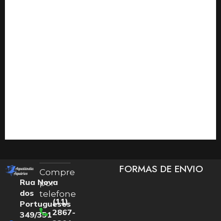
FORMAS DE ENVIO
Compre
Rua Nova
por
dos
telefone
(11)
Portugueses
2867-
349/351