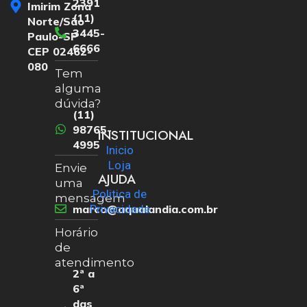
2391
Imirim Zona
(11)
Norte/São
3445-
Paulo-SP
6666
CEP 02462-
080
Tem
alguma
dúvida?
(11)
98765-
INSTITUCIONAL
4995
Inicio
Loja
Envie
AJUDA
uma
Politica de
mensagem
marco@aqualandia.com.br
Privacidade
Horário
de
atendimento
2ª a
6ª
das