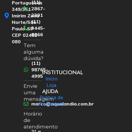
(11)
Portugueses
2867-
349/351
2391
Imirim Zona
(11)
Norte/São
3445-
Paulo-SP
6666
CEP 02462-
080
Tem
alguma
dúvida?
(11)
98765-
INSTITUCIONAL
4995
Inicio
Loja
Envie
AJUDA
uma
Politica de
mensagem
marco@aqualandia.com.br
Privacidade
Horário
de
atendimento
2ª a