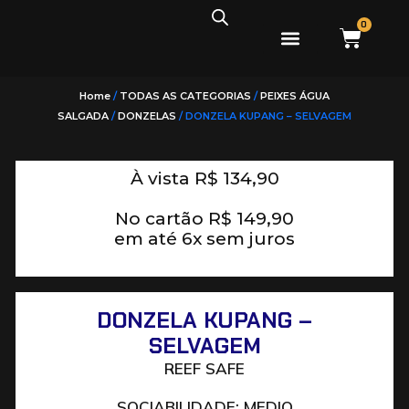
0
PEIXES ÁGUA DOCE
PEIXES ÁGUA SALGADA
Home
/
TODAS AS CATEGORIAS
/
PEIXES ÁGUA
SALGADA
/
DONZELAS
/ DONZELA KUPANG – SELVAGEM
À vista
R$
134,90
No cartão
R$
149,90
em até 6x sem juros
DONZELA KUPANG –
SELVAGEM
REEF SAFE
SOCIABILIDADE: MEDIO