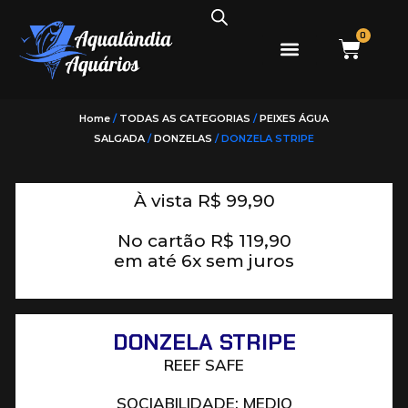
0
PEIXES ÁGUA DOCE
PEIXES ÁGUA SALGADA
Home
/
TODAS AS CATEGORIAS
/
PEIXES ÁGUA
SALGADA
/
DONZELAS
/ DONZELA STRIPE
À vista
R$
99,90
No cartão
R$
119,90
em até 6x sem juros
DONZELA STRIPE
REEF SAFE
SOCIABILIDADE: MEDIO