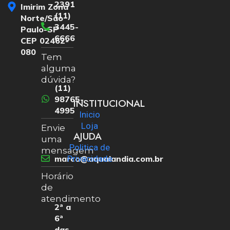
2391
Imirim Zona
(11)
Norte/São
3445-
Paulo-SP
6666
CEP 02462-
080
Tem
alguma
dúvida?
(11)
98765-
INSTITUCIONAL
4995
Inicio
Loja
Envie
AJUDA
uma
Politica de
mensagem
marco@aqualandia.com.br
Privacidade
Horário
de
atendimento
2ª a
6ª
das