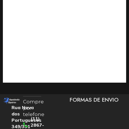
FORMAS DE ENVIO
Compre
Rua Nova
por
dos
telefone
(11)
Portugueses
2867-
349/351