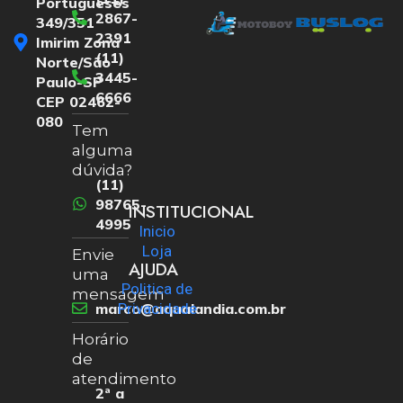
Portugueses
2867-
349/351
2391
Imirim Zona
(11)
Norte/São
3445-
Paulo-SP
6666
CEP 02462-
080
Tem
alguma
dúvida?
(11)
98765-
INSTITUCIONAL
4995
Inicio
Loja
Envie
AJUDA
uma
Politica de
mensagem
marco@aqualandia.com.br
Privacidade
Horário
de
atendimento
2ª a