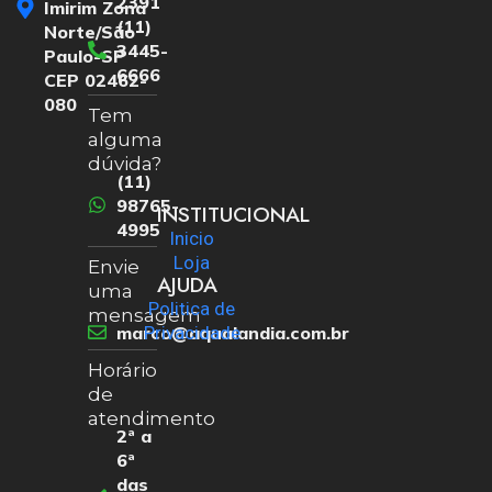
2391
Imirim Zona
(11)
Norte/São
3445-
Paulo-SP
6666
CEP 02462-
080
Tem
alguma
dúvida?
(11)
98765-
INSTITUCIONAL
4995
Inicio
Loja
Envie
AJUDA
uma
Politica de
mensagem
marco@aqualandia.com.br
Privacidade
Horário
de
atendimento
2ª a
6ª
das