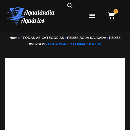
0
PEIXES ÁGUA DOCE
PEIXES ÁGUA SALGADA
Home
/
TODAS AS CATEGORIAS
/
PEIXES ÁGUA SALGADA
/
PEIXES
DIVERSOS
/ FLAGFIN ANJO (TRIMACULATUS)