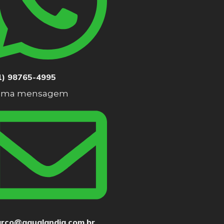
1) 98765-4995
 uma mensagem
rco@aqualandia.com.br