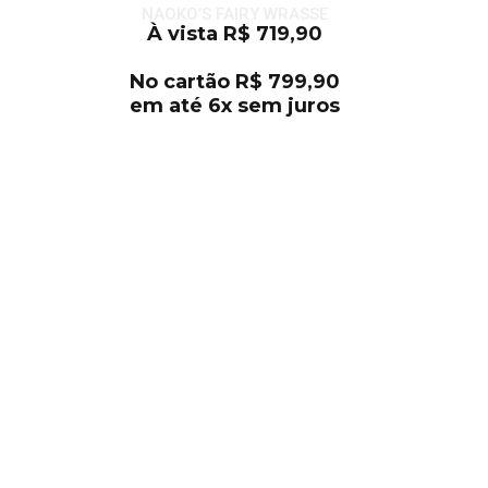
NAOKO’S FAIRY WRASSE
À vista
R$
719,90
No cartão
R$
799,90
em até 6x sem juros