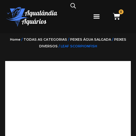
0
PEIXES ÁGUA DOCE
PEIXES ÁGUA SALGADA
Home
/
TODAS AS CATEGORIAS
/
PEIXES ÁGUA SALGADA
/
PEIXES
DIVERSOS
/ LEAF SCORPIONFISH