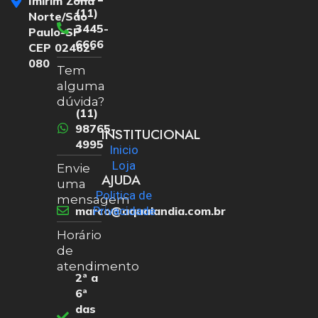
Imirim Zona
(11)
Norte/São
3445-
Paulo-SP
6666
CEP 02462-
080
Tem
alguma
dúvida?
(11)
98765-
INSTITUCIONAL
4995
Inicio
Loja
Envie
AJUDA
uma
Politica de
mensagem
marco@aqualandia.com.br
Privacidade
Horário
de
atendimento
2ª a
6ª
das