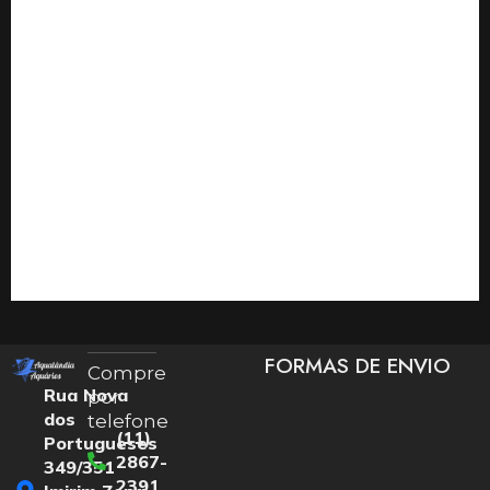
FORMAS DE ENVIO
Compre
Rua Nova
por
dos
telefone
(11)
Portugueses
2867-
349/351
2391