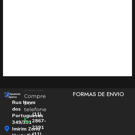
FORMAS DE ENVIO
Compre
Rua Nova
por
dos
telefone
(11)
Portugueses
2867-
349/351
2391
Imirim Zona
(11)