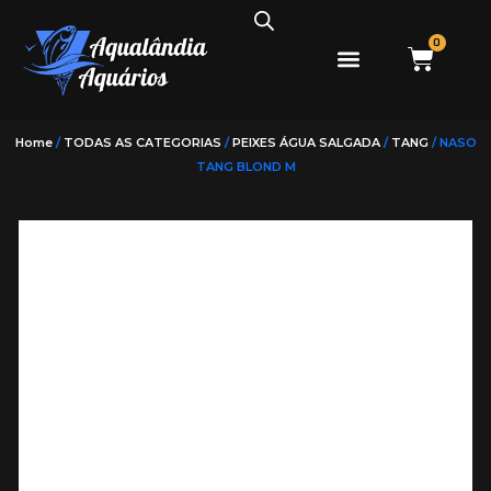
0
PEIXES ÁGUA DOCE
PEIXES ÁGUA SALGADA
Home
/
TODAS AS CATEGORIAS
/
PEIXES ÁGUA SALGADA
/
TANG
/ NASO
TANG BLOND M