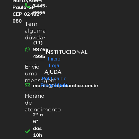
Norte/São
3445-
Paulo-SP
6666
CEP 02462-
080
Tem
alguma
dúvida?
(11)
98765-
INSTITUCIONAL
4995
Inicio
Loja
Envie
AJUDA
uma
Politica de
mensagem
marco@aqualandia.com.br
Privacidade
Horário
de
atendimento
2ª a
6ª
das
10h