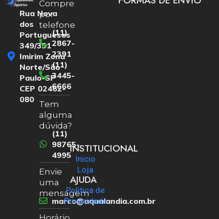
FORMAS DE ENVIO
Compre
Rua Nova
por
dos
telefone
(11)
Portugueses
2867-
349/351
2391
Imirim Zona
(11)
Norte/São
3445-
Paulo-SP
6666
CEP 02462-
080
Tem
alguma
dúvida?
(11)
98765-
INSTITUCIONAL
4995
Inicio
Loja
Envie
AJUDA
uma
Politica de
mensagem
marco@aqualandia.com.br
Privacidade
Horário