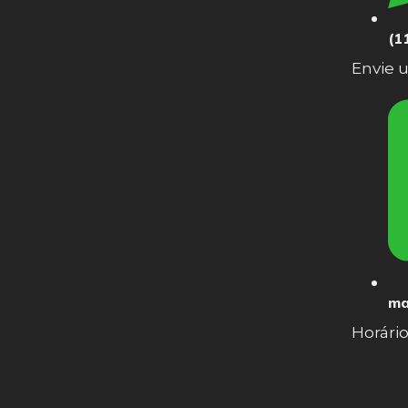
(1
Envie
ma
Horári