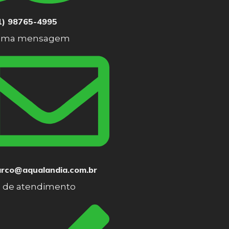
1) 98765-4995
 uma mensagem
rco@aqualandia.com.br
o de atendimento