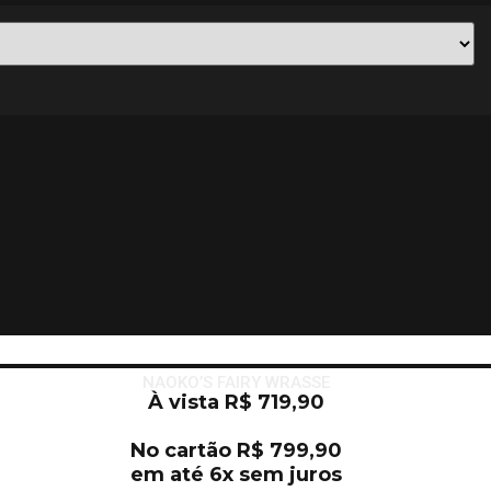
NAOKO’S FAIRY WRASSE
À vista
R$
719,90
No cartão
R$
799,90
em até 6x sem juros