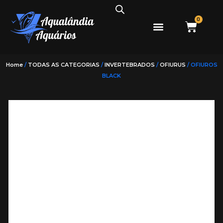
0
PEIXES ÁGUA DOCE
PEIXES ÁGUA SALGADA
Home
/
TODAS AS CATEGORIAS
/
INVERTEBRADOS
/
OFIURUS
/ OFIUROS
BLACK