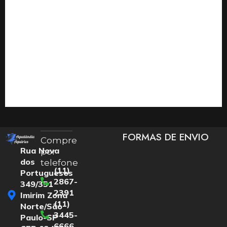
FORMAS DE ENVIO
Compre
Rua Nova
por
dos
telefone
(11)
Portugueses
2867-
349/351
2391
Imirim Zona
(11)
Norte/São
3445-
Paulo-SP
6666