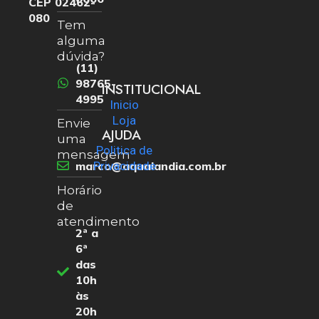
CEP 02462-
080
Tem
alguma
dúvida?
(11)
98765-
INSTITUCIONAL
4995
Inicio
Loja
Envie
AJUDA
uma
Politica de
mensagem
marco@aqualandia.com.br
Privacidade
Horário
de
atendimento
2ª a
6ª
das
10h
às
20h