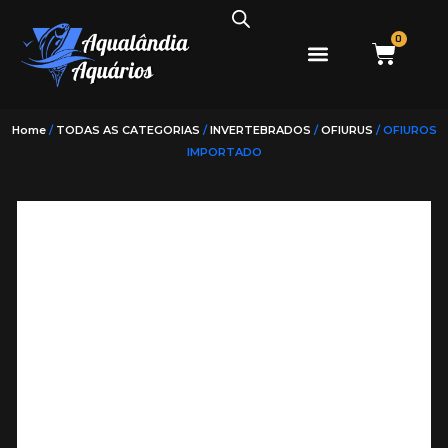
0
PEIXES ÁGUA DOCE
PEIXES ÁGUA SALGADA
Home
/
TODAS AS CATEGORIAS
/
INVERTEBRADOS
/
OFIURUS
/ OFIUROS
IMPORTADO