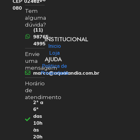
CEP 02462-
080
Tem
alguma
dúvida?
(11)
98765-
INSTITUCIONAL
4995
Inicio
Loja
Envie
AJUDA
uma
Politica de
mensagem
marco@aqualandia.com.br
Privacidade
Horário
de
atendimento
2ª a
6ª
das
10h
às
20h