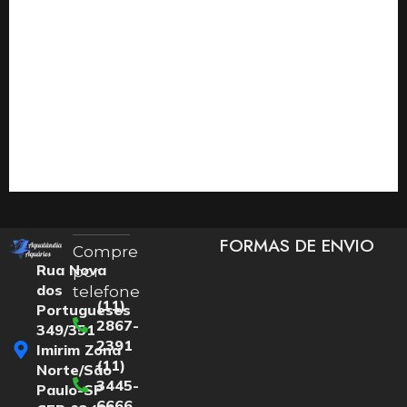
FORMAS DE ENVIO
Compre
Rua Nova
por
dos
telefone
(11)
Portugueses
2867-
349/351
2391
Imirim Zona
(11)
Norte/São
3445-
Paulo-SP
6666