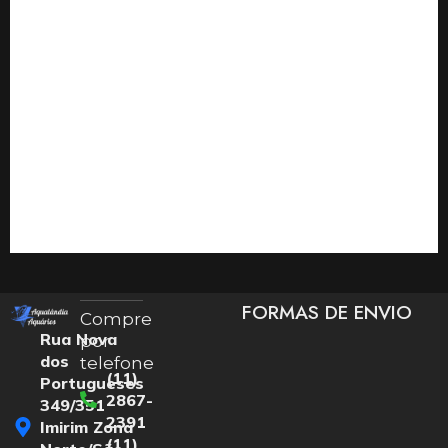
FORMAS DE ENVIO
Compre
Rua Nova
por
dos
telefone
(11)
Portugueses
2867-
349/351
2391
Imirim Zona
(11)