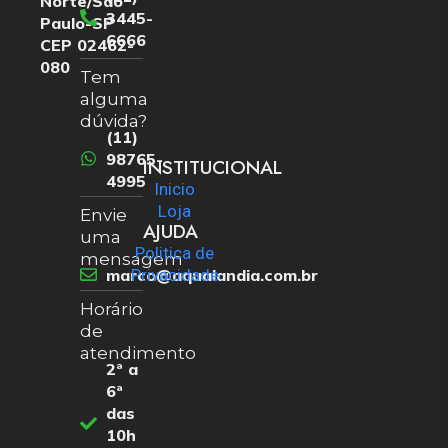
Norte/São
3445-
Paulo-SP
6666
CEP 02462-
080
Tem
alguma
dúvida?
(11)
98765-
INSTITUCIONAL
4995
Inicio
Loja
Envie
AJUDA
uma
Politica de
mensagem
marco@aqualandia.com.br
Privacidade
Horário
de
atendimento
2ª a
6ª
das
10h