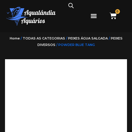
0
PEIXES ÁGUA DOCE
PEIXES ÁGUA SALGADA
Home
/
TODAS AS CATEGORIAS
/
PEIXES ÁGUA SALGADA
/
PEIXES
DIVERSOS
/ POWDER BLUE TANG