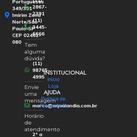
Portugueses
2867-
349/351
2391
Imirim Zona
(11)
Norte/São
3445-
Paulo-SP
6666
CEP 02462-
080
Tem
alguma
dúvida?
(11)
98765-
INSTITUCIONAL
4995
Inicio
Loja
Envie
AJUDA
uma
Politica de
mensagem
marco@aqualandia.com.br
Privacidade
Horário
de
atendimento
2ª a