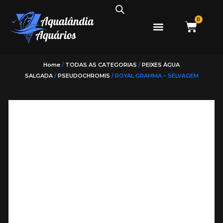
0
PEIXES ÁGUA DOCE
PEIXES ÁGUA SALGADA
Home
/
TODAS AS CATEGORIAS
/
PEIXES ÁGUA
SALGADA
/
PSEUDOCHROMIS
/ ROYAL GRAMMA – SELVAGEM