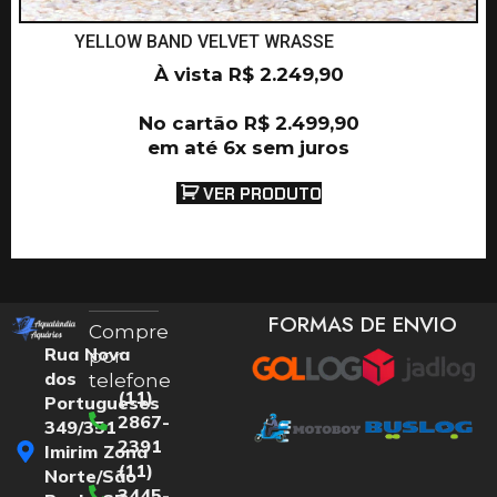
YELLOW BAND VELVET WRASSE
À vista
R$
2.249,90
No cartão
R$
2.499,90
em até 6x sem juros
VER PRODUTO
FORMAS DE ENVIO
Compre
Rua Nova
por
dos
telefone
(11)
Portugueses
2867-
349/351
2391
Imirim Zona
(11)
Norte/São
3445-