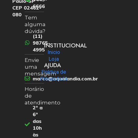
Paulo-SP
6666
CEP 02462-
080
Tem
alguma
dúvida?
(11)
98765-
INSTITUCIONAL
4995
Inicio
Loja
Envie
AJUDA
uma
Politica de
mensagem
marco@aqualandia.com.br
Privacidade
Horário
de
atendimento
2ª a
6ª
das
10h
às