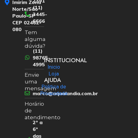
2391
Imirim Zona
(11)
Norte/São
3445-
Paulo-SP
6666
CEP 02462-
080
Tem
alguma
dúvida?
(11)
98765-
INSTITUCIONAL
4995
Inicio
Loja
Envie
AJUDA
uma
Politica de
mensagem
marco@aqualandia.com.br
Privacidade
Horário
de
atendimento
2ª a
6ª
das