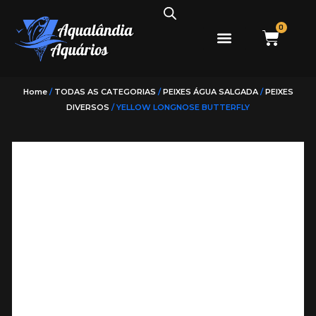
0
PEIXES ÁGUA DOCE
PEIXES ÁGUA SALGADA
Home
/
TODAS AS CATEGORIAS
/
PEIXES ÁGUA SALGADA
/
PEIXES
DIVERSOS
/ YELLOW LONGNOSE BUTTERFLY