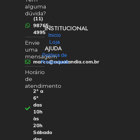
alguma
dúvida?
(11)
98765-
INSTITUCIONAL
4995
Inicio
Loja
Envie
AJUDA
uma
Politica de
mensagem
marco@aqualandia.com.br
Privacidade
Horário
de
atendimento
2ª a
6ª
das
10h
às
20h
Sábado
das