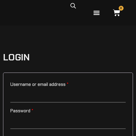
0
PEIXES ÁGUA DOCE
PEIXES ÁGUA SALGADA
LOGIN
Username or email address
*
Password
*