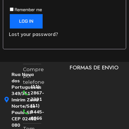
Remember me
LOG IN
Lost your password?
FORMAS DE ENVIO
Compre
Rua Nova
por
dos
telefone
(11)
Portugueses
2867-
349/351
2391
Imirim Zona
(11)
Norte/São
3445-
Paulo-SP
6666
CEP 02462-
080
Tem