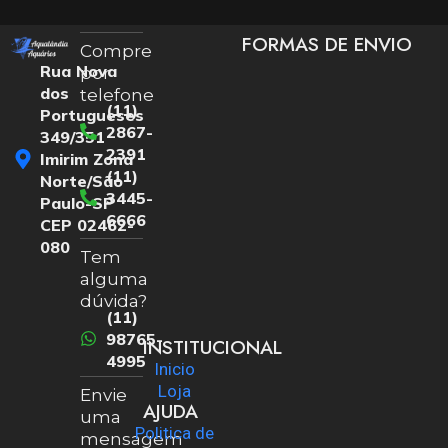
FORMAS DE ENVIO
Compre
Rua Nova
por
dos
telefone
(11)
Portugueses
2867-
349/351
2391
Imirim Zona
(11)
Norte/São
3445-
Paulo-SP
6666
CEP 02462-
080
Tem
alguma
dúvida?
(11)
98765-
INSTITUCIONAL
4995
Inicio
Loja
Envie
AJUDA
uma
Politica de
mensagem