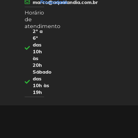
marco@aqualandia.com.br
Privacidade
Horário
de
atendimento
2ª a
6ª
das
10h
às
20h
Sábado
das
10h às
19h