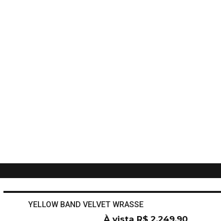
YELLOW BAND VELVET WRASSE
À vista
R$
2.249,90