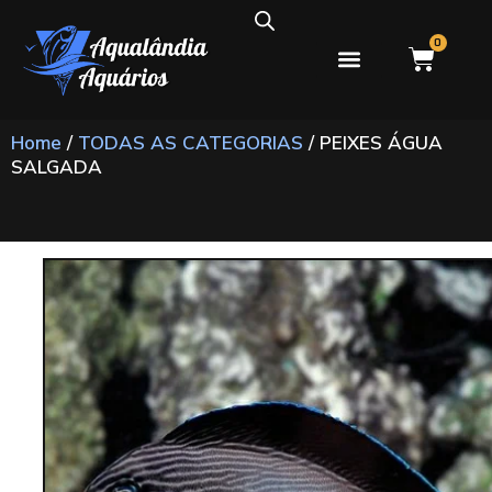
0
PEIXES ÁGUA DOCE
PEIXES ÁGUA SALGADA
Home
/
TODAS AS CATEGORIAS
/ PEIXES ÁGUA
SALGADA